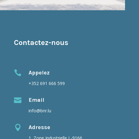
Contactez-nous

Appelez
+352 691 666 599

Email
info@bnr.lu

Adresse
1, Zone Industrielle L-9166